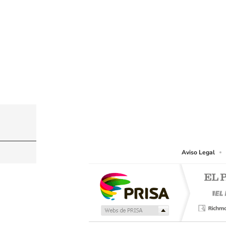
© PRISA MEDIA CHILE S.A. Todos los derechos r
PRISA MEDIA CHILE S.A. expresa su reserva de dere
o cualquier otro medio que se juzgue adecuado para 
Aviso Legal