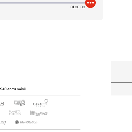
01:00:00
itio web, abarcando los medios de lectura mecánica
S40 en tu móvil