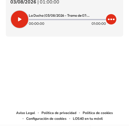
03/08/2026
|
01:00:00
La Ducha (03/08/2026 - Tramo de 07:00 a 08:00)
00:00:00
01:00:00
SIGUE A
LOS40 CHILE
© PRISA MEDIA CHILE S.A. Todos los derechos reservados.
PRISA MEDIA CHILE S.A. expresa su reserva de derechos en cuanto a la
reproducción y uso de las obras y servicios ofrecidos en este sitio web,
abarcando los medios de lectura mecánica o cualquier otro medio que se
juzgue adecuado para tal fin.
Aviso Legal
Política de privacidad
Política de cookies
Configuración de cookies
LOS40 en tu móvil