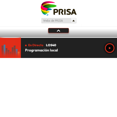
En Directo
LOS40
Programación local
Tu audio se ha acabado.
Te redirigiremos al directo.
5 "
DIRECTO
CANCELAR