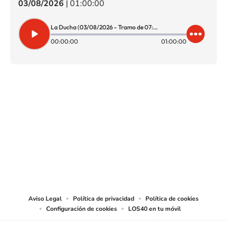
03/08/2026
|
01:00:00
La Ducha (03/08/2026 - Tramo de 07:00 a 08:00)
00:00:00
01:00:00
SIGUE A
LOS40 CHILE
© PRISA MEDIA CHILE S.A. Todos los derechos reservados.
PRISA MEDIA CHILE S.A. expresa su reserva de derechos en cuanto a la
reproducción y uso de las obras y servicios ofrecidos en este sitio web,
abarcando los medios de lectura mecánica o cualquier otro medio que se
juzgue adecuado para tal fin.
Aviso Legal
Política de privacidad
Política de cookies
Configuración de cookies
LOS40 en tu móvil