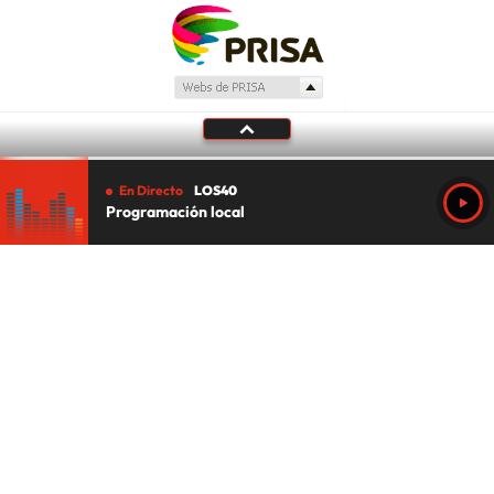
En Directo
LOS40
Programación local
Tu audio se ha acabado.
Te redirigiremos al directo.
5 "
DIRECTO
CANCELAR