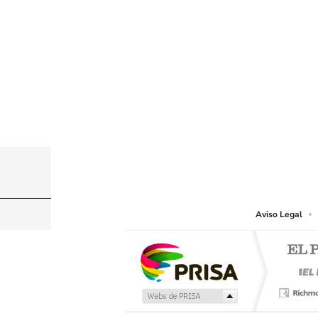
© PRISA MEDIA CHILE S.A. Todos los derechos r
PRISA MEDIA CHILE S.A. expresa su reserva de dere
o cualquier otro medio que se juzgue adecuado para 
Aviso Legal