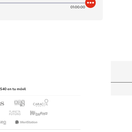
01:00:00
itio web, abarcando los medios de lectura mecánica
S40 en tu móvil