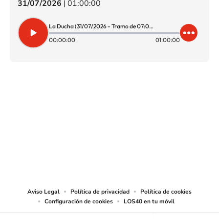
31/07/2026
|
01:00:00
La Ducha (31/07/2026 - Tramo de 07:00 a 08:00)
00:00:00
01:00:00
SIGUE A
LOS40 CHILE
© PRISA MEDIA CHILE S.A. Todos los derechos reservados.
PRISA MEDIA CHILE S.A. expresa su reserva de derechos en cuanto a la
reproducción y uso de las obras y servicios ofrecidos en este sitio web,
abarcando los medios de lectura mecánica o cualquier otro medio que se
juzgue adecuado para tal fin.
Aviso Legal
Política de privacidad
Política de cookies
Configuración de cookies
LOS40 en tu móvil