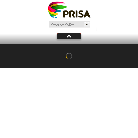
Tu audio se ha acabado.
Te redirigiremos al directo.
5 "
DIRECTO
CANCELAR