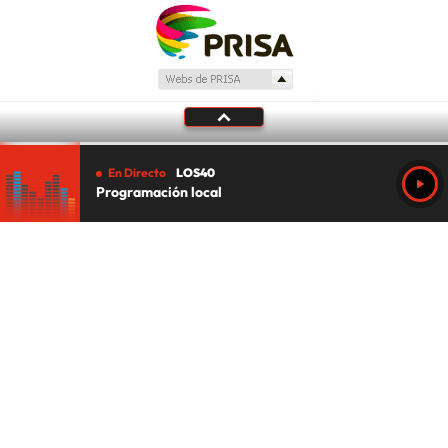
En Directo
LOS40
Programación local
Tu audio se ha acabado.
Te redirigiremos al directo.
5 "
DIRECTO
CANCELAR