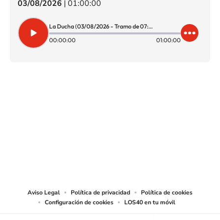
03/08/2026
|
01:00:00
La Ducha (03/08/2026 - Tramo de 07:00 a 08:00)
00:00:00
01:00:00
SIGUE A
LOS40 CHILE
© PRISA MEDIA CHILE S.A. Todos los derechos reservados.
PRISA MEDIA CHILE S.A. expresa su reserva de derechos en cuanto a la
reproducción y uso de las obras y servicios ofrecidos en este sitio web,
abarcando los medios de lectura mecánica o cualquier otro medio que se
juzgue adecuado para tal fin.
Aviso Legal
Política de privacidad
Política de cookies
Configuración de cookies
LOS40 en tu móvil