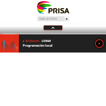
En Directo
LOS40
Programación local
Tu audio se ha acabado.
Te redirigiremos al directo.
5 "
DIRECTO
CANCELAR