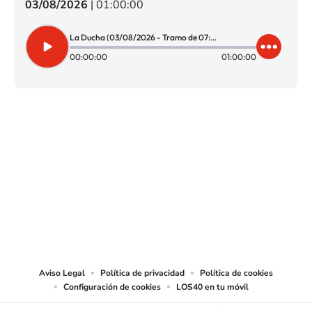
03/08/2026
|
01:00:00
La Ducha (03/08/2026 - Tramo de 07:00 a 08:00)
00:00:00
01:00:00
SIGUE A
LOS40 CHILE
© PRISA MEDIA CHILE S.A. Todos los derechos reservados.
PRISA MEDIA CHILE S.A. expresa su reserva de derechos en cuanto a la
reproducción y uso de las obras y servicios ofrecidos en este sitio web,
abarcando los medios de lectura mecánica o cualquier otro medio que se
juzgue adecuado para tal fin.
Aviso Legal
Política de privacidad
Política de cookies
Configuración de cookies
LOS40 en tu móvil