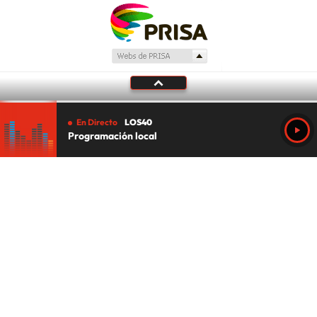
En Directo
LOS40
Programación local
Tu audio se ha acabado.
Te redirigiremos al directo.
5 "
DIRECTO
CANCELAR