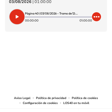
03/08/2026
|
01:00:00
Página 40 (03/08/2026 - Tramo de 12:00 a 13:00)
00:00:00
01:00:00
SIGUE A
LOS40 CHILE
© PRISA MEDIA CHILE S.A. Todos los derechos reservados.
PRISA MEDIA CHILE S.A. expresa su reserva de derechos en cuanto a la
reproducción y uso de las obras y servicios ofrecidos en este sitio web,
abarcando los medios de lectura mecánica o cualquier otro medio que se
juzgue adecuado para tal fin.
Aviso Legal
Política de privacidad
Política de cookies
Configuración de cookies
LOS40 en tu móvil