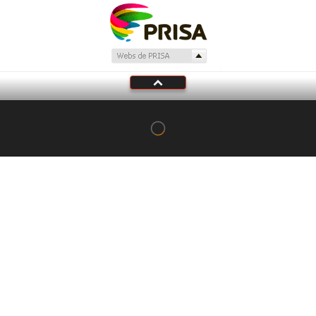
Tu audio se ha acabado.
Te redirigiremos al directo.
5 "
DIRECTO
CANCELAR