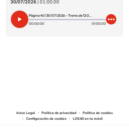
30/07/2026
|
01:00:00
Página 40 (30/07/2026 - Tramo de 12:00 a 13:00)
00:00:00
01:00:00
SIGUE A
LOS40 CHILE
© PRISA MEDIA CHILE S.A. Todos los derechos reservados.
PRISA MEDIA CHILE S.A. expresa su reserva de derechos en cuanto a la
reproducción y uso de las obras y servicios ofrecidos en este sitio web,
abarcando los medios de lectura mecánica o cualquier otro medio que se
juzgue adecuado para tal fin.
Aviso Legal
Política de privacidad
Política de cookies
Configuración de cookies
LOS40 en tu móvil