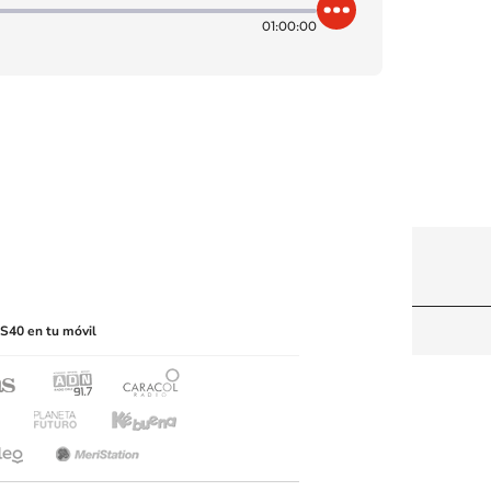
01:00:00
itio web, abarcando los medios de lectura mecánica
S40 en tu móvil