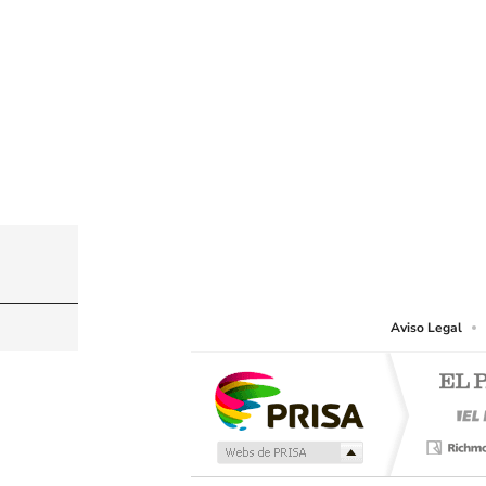
© PRISA MEDIA CHILE S.A. Todos los derechos r
PRISA MEDIA CHILE S.A. expresa su reserva de dere
o cualquier otro medio que se juzgue adecuado para 
Aviso Legal