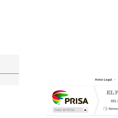
© PRISA MEDIA CHILE S.A. Todos los derechos r
PRISA MEDIA CHILE S.A. expresa su reserva de dere
o cualquier otro medio que se juzgue adecuado para 
Aviso Legal