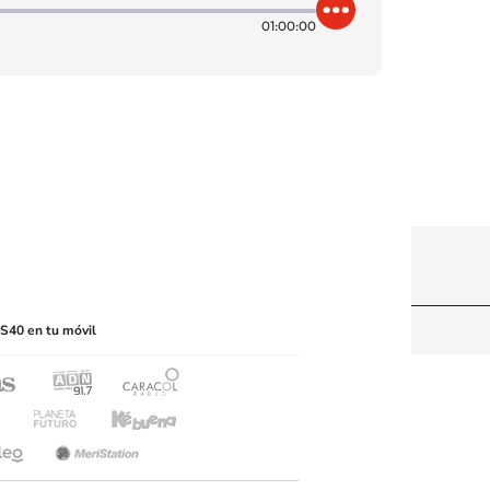
01:00:00
itio web, abarcando los medios de lectura mecánica
S40 en tu móvil