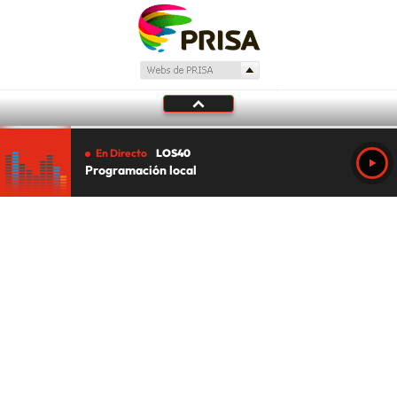
En Directo
LOS40
Programación local
Tu audio se ha acabado.
Te redirigiremos al directo.
5 "
DIRECTO
CANCELAR