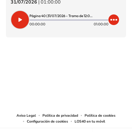
31/07/2026
|
01:00:00
Página 40 (31/07/2026 - Tramo de 12:00 a 13:00)
00:00:00
01:00:00
SIGUE A
LOS40 CHILE
© PRISA MEDIA CHILE S.A. Todos los derechos reservados.
PRISA MEDIA CHILE S.A. expresa su reserva de derechos en cuanto a la
reproducción y uso de las obras y servicios ofrecidos en este sitio web,
abarcando los medios de lectura mecánica o cualquier otro medio que se
juzgue adecuado para tal fin.
Aviso Legal
Política de privacidad
Política de cookies
Configuración de cookies
LOS40 en tu móvil