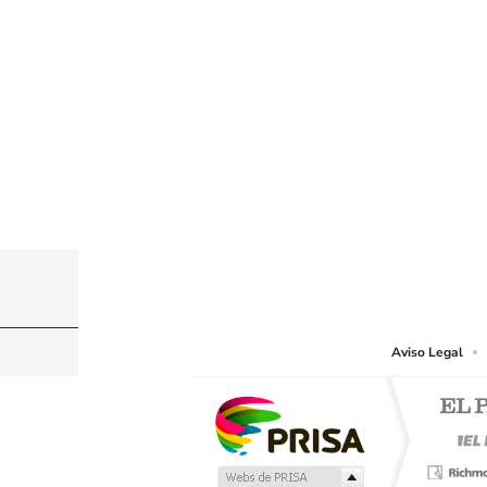
© PRISA MEDIA CHILE S.A. Todos los derechos r
PRISA MEDIA CHILE S.A. expresa su reserva de dere
o cualquier otro medio que se juzgue adecuado para 
Aviso Legal