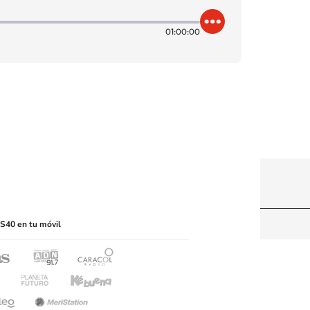
01:00:00
itio web, abarcando los medios de lectura mecánica
S40 en tu móvil