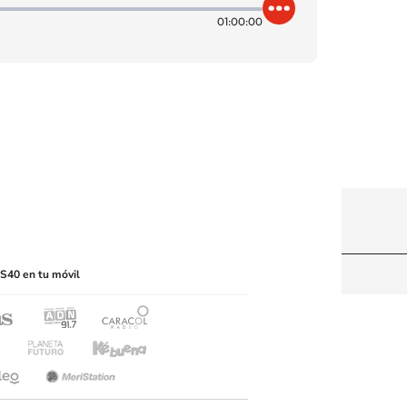
01:00:00
itio web, abarcando los medios de lectura mecánica
S40 en tu móvil