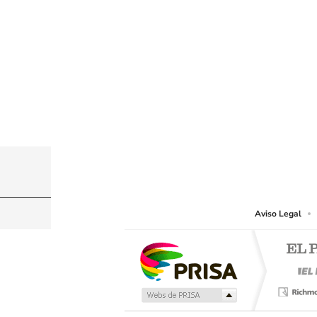
© PRISA MEDIA CHILE S.A. Todos los derechos r
PRISA MEDIA CHILE S.A. expresa su reserva de dere
o cualquier otro medio que se juzgue adecuado para 
Aviso Legal