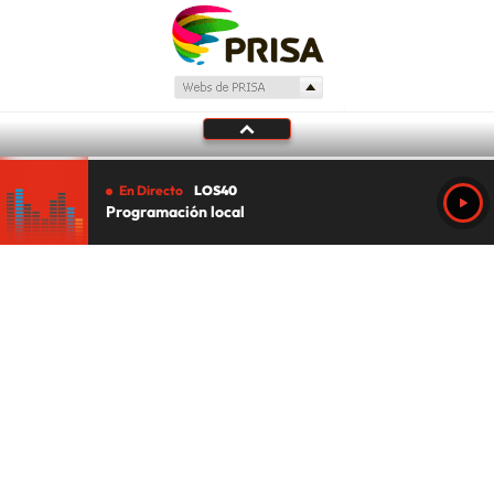
En Directo
LOS40
Programación local
Tu audio se ha acabado.
Te redirigiremos al directo.
5 "
DIRECTO
CANCELAR