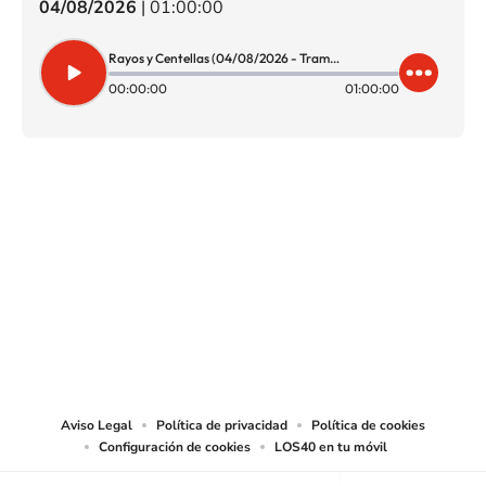
04/08/2026
|
01:00:00
Rayos y Centellas (04/08/2026 - Tramo de 11:00 a 12:00)
00:00:00
01:00:00
SIGUE A
LOS40 CHILE
© PRISA MEDIA CHILE S.A. Todos los derechos reservados.
PRISA MEDIA CHILE S.A. expresa su reserva de derechos en cuanto a la
reproducción y uso de las obras y servicios ofrecidos en este sitio web,
abarcando los medios de lectura mecánica o cualquier otro medio que se
juzgue adecuado para tal fin.
Aviso Legal
Política de privacidad
Política de cookies
Configuración de cookies
LOS40 en tu móvil