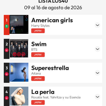
LISTA LOS40
09 al 16 de agosto de 2026
American girls
1
Harry Styles
¡VOTA!
Swim
2
BTS
¡VOTA!
Superestrella
3
Aitana
¡VOTA!
La perla
4
Rosalía feat. Yahritza y su Esencia
¡VOTA!