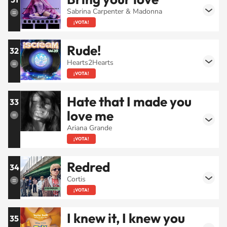
Sabrina Carpenter & Madonna
¡VOTA!
Rude!
32
Hearts2Hearts
¡VOTA!
Hate that I made you
33
love me
Ariana Grande
¡VOTA!
Redred
34
Cortis
¡VOTA!
I knew it, I knew you
35