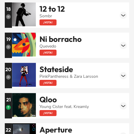
12 to 12
18
Sombr
¡VOTA!
Ni borracho
19
Quevedo
¡VOTA!
Stateside
20
PinkPantheress & Zara Larsson
¡VOTA!
Qloo
21
Young Cister feat. Kreamly
¡VOTA!
Aperture
22