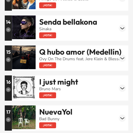
¡VOTA!
Senda bellakona
14
Sinaka
¡VOTA!
Q hubo amor (Medellín)
15
Ovy On The Drums feat. Jere Klein & Blessd
¡VOTA!
I just might
16
Bruno Mars
¡VOTA!
NuevaYol
17
Bad Bunny
¡VOTA!