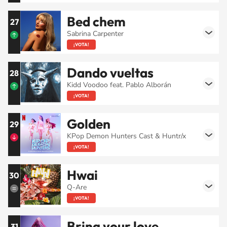
Bed chem
27
Sabrina Carpenter
¡VOTA!
Dando vueltas
28
Kidd Voodoo feat. Pablo Alborán
¡VOTA!
Golden
29
KPop Demon Hunters Cast & Huntr/x
¡VOTA!
Hwai
30
Q-Are
¡VOTA!
Bring your love
31