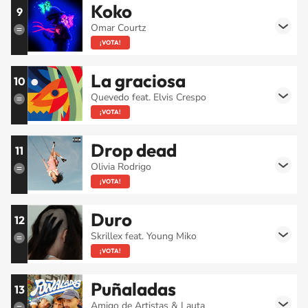
Koko
9
Omar Courtz
¡VOTA!
La graciosa
10
Quevedo feat. Elvis Crespo
¡VOTA!
Drop dead
11
Olivia Rodrigo
¡VOTA!
Duro
12
Skrillex feat. Young Miko
¡VOTA!
Puñaladas
13
Amigo de Artistas & Lauta