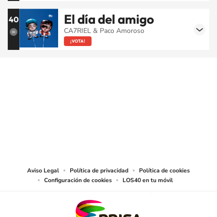
El día del amigo
40
CA7RIEL & Paco Amoroso
¡VOTA!
SIGUE A
LOS40 CHILE
© PRISA MEDIA CHILE S.A. Todos los derechos reservados.
PRISA MEDIA CHILE S.A. expresa su reserva de derechos en cuanto a la
reproducción y uso de las obras y servicios ofrecidos en este sitio web,
abarcando los medios de lectura mecánica o cualquier otro medio que se
juzgue adecuado para tal fin.
Aviso Legal
Política de privacidad
Política de cookies
Configuración de cookies
LOS40 en tu móvil