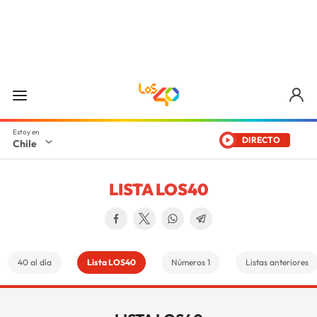
DIRECTO
Chile
LISTA LOS40
40 al día
Lista LOS40
Números 1
Listas anteriores