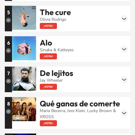
The cure
5
Olivia Rodrigo
¡VOTA!
Alo
6
Sinaka & Katteyes
¡VOTA!
De lejitos
7
Jay Wheeler
¡VOTA!
Qué ganas de comerte
8
Maria Becerra, Jere Klein, Lucky Brown &
XROSS
¡VOTA!