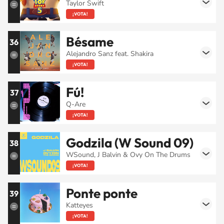
Taylor Swift
¡VOTA!
Bésame
36
Alejandro Sanz feat. Shakira
¡VOTA!
Fú!
37
Q-Are
¡VOTA!
Godzila (W Sound 09)
38
WSound, J Balvin & Ovy On The Drums
¡VOTA!
Ponte ponte
39
Katteyes
¡VOTA!