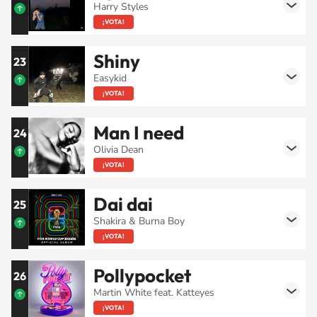
Harry Styles
¡VOTA!
Shiny
23
Easykid
¡VOTA!
Man I need
24
Olivia Dean
¡VOTA!
Dai dai
25
Shakira & Burna Boy
¡VOTA!
Pollypocket
26
Martin White feat. Katteyes
¡VOTA!