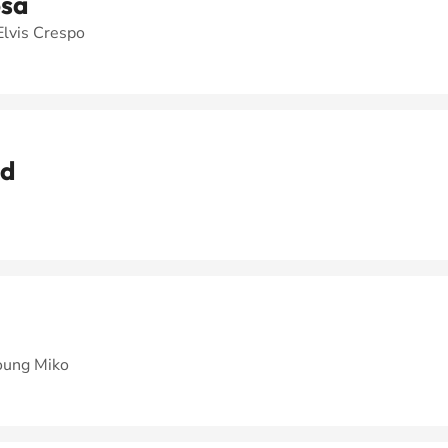
osa
Elvis Crespo
ad
Young Miko