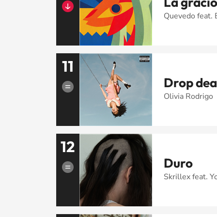
La graci
Quevedo feat. 
11
Drop de
Olivia Rodrigo
12
Duro
Skrillex feat. 