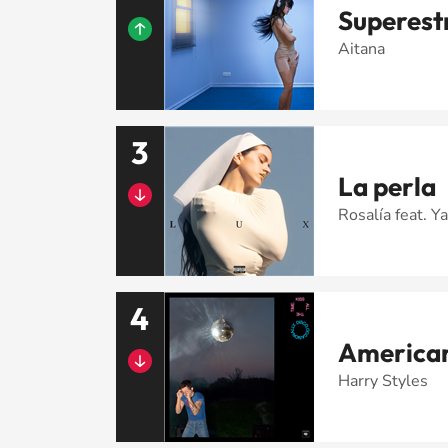
Superestr
Aitana
3
La perla
Rosalía feat. Ya
4
American
Harry Styles