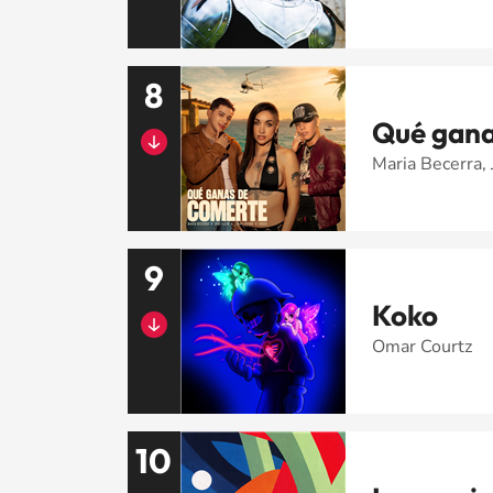
8
Qué gana
Maria Becerra,
9
Koko
Omar Courtz
10