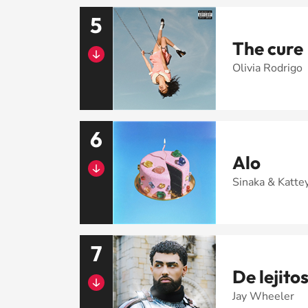
5
The cure
Olivia Rodrigo
6
Alo
Sinaka & Katte
7
De lejito
Jay Wheeler