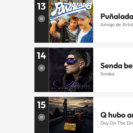
13
Puñalada
Amigo de Artis
14
Senda be
Sinaka
15
Q hubo a
Ovy On The Dru