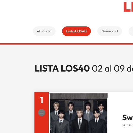
L
40 al día
Lista LOS40
Números 1
LISTA LOS40
02 al 09 
1
Sw
BTS