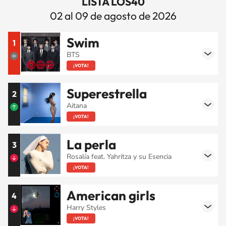
LISTA LOS40
02 al 09 de agosto de 2026
Swim
1
BTS
¡VOTA!
Superestrella
2
Aitana
¡VOTA!
La perla
3
Rosalía feat. Yahritza y su Esencia
¡VOTA!
American girls
4
Harry Styles
¡VOTA!