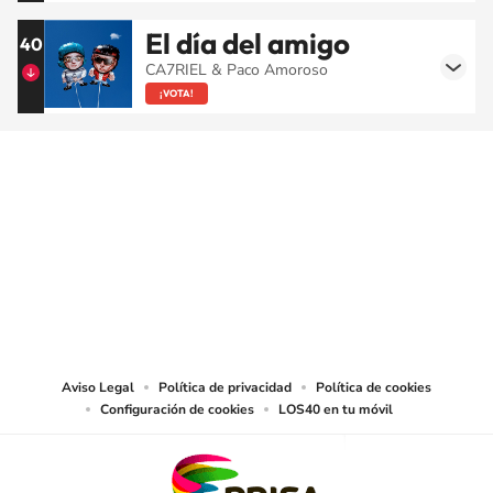
El día del amigo
40
CA7RIEL & Paco Amoroso
¡VOTA!
SIGUE A
LOS40 CHILE
© PRISA MEDIA CHILE S.A. Todos los derechos reservados.
PRISA MEDIA CHILE S.A. expresa su reserva de derechos en cuanto a la
reproducción y uso de las obras y servicios ofrecidos en este sitio web,
abarcando los medios de lectura mecánica o cualquier otro medio que se
juzgue adecuado para tal fin.
Aviso Legal
Política de privacidad
Política de cookies
Configuración de cookies
LOS40 en tu móvil