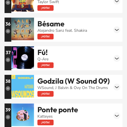
Taylor Swift
¡VOTA!
Bésame
36
Alejandro Sanz feat. Shakira
¡VOTA!
Fú!
37
Q-Are
¡VOTA!
Godzila (W Sound 09)
38
WSound, J Balvin & Ovy On The Drums
¡VOTA!
Ponte ponte
39
Katteyes
¡VOTA!