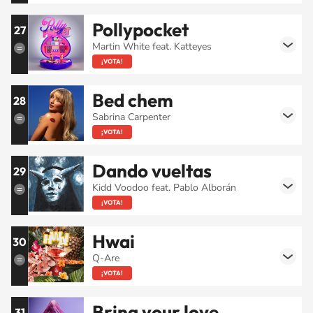
Pollypocket
27
Martin White feat. Katteyes
¡VOTA!
Bed chem
28
Sabrina Carpenter
¡VOTA!
Dando vueltas
29
Kidd Voodoo feat. Pablo Alborán
¡VOTA!
Hwai
30
Q-Are
¡VOTA!
Bring your love
31