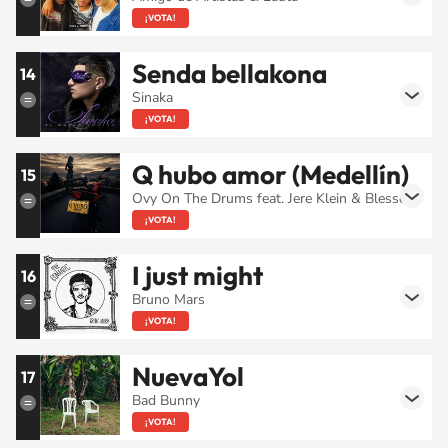
¡VOTA!
Senda bellakona
14
Sinaka
¡VOTA!
Q hubo amor (Medellín)
15
Ovy On The Drums feat. Jere Klein & Blessd
¡VOTA!
I just might
16
Bruno Mars
¡VOTA!
NuevaYol
17
Bad Bunny
¡VOTA!