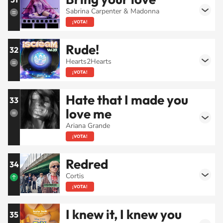
Sabrina Carpenter & Madonna
¡VOTA!
Rude!
32
Hearts2Hearts
¡VOTA!
Hate that I made you
33
love me
Ariana Grande
¡VOTA!
Redred
34
Cortis
¡VOTA!
I knew it, I knew you
35