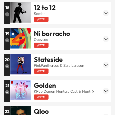
12 to 12
18
Sombr
¡VOTA!
Ni borracho
19
Quevedo
¡VOTA!
Stateside
20
PinkPantheress & Zara Larsson
¡VOTA!
Golden
21
KPop Demon Hunters Cast & Huntr/x
¡VOTA!
Qloo
22