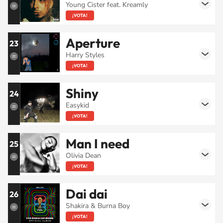
Young Cister feat. Kreamly
¡VOTA!
Aperture
23
Harry Styles
¡VOTA!
Shiny
24
Easykid
¡VOTA!
Man I need
25
Olivia Dean
¡VOTA!
Dai dai
26
Shakira & Burna Boy
¡VOTA!