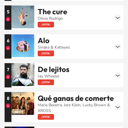
The cure
5
Olivia Rodrigo
¡VOTA!
Alo
6
Sinaka & Katteyes
¡VOTA!
De lejitos
7
Jay Wheeler
¡VOTA!
Qué ganas de comerte
8
Maria Becerra, Jere Klein, Lucky Brown &
XROSS
¡VOTA!