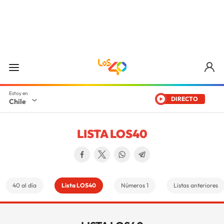
DIRECTO
Chile
LISTA LOS40
40 al día
Lista LOS40
Números 1
Listas anteriores