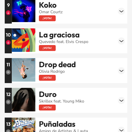
Koko
9
Omar Courtz
¡VOTA!
La graciosa
10
Quevedo feat. Elvis Crespo
¡VOTA!
Drop dead
11
Olivia Rodrigo
¡VOTA!
Duro
12
Skrillex feat. Young Miko
¡VOTA!
Puñaladas
13
Amigo de Artistas & Lauta