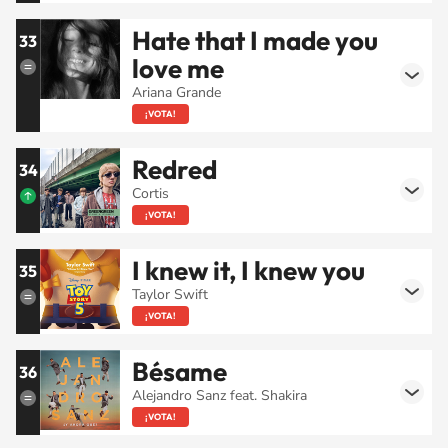
Hate that I made you
33
love me
Ariana Grande
¡VOTA!
Redred
34
Cortis
¡VOTA!
I knew it, I knew you
35
Taylor Swift
¡VOTA!
Bésame
36
Alejandro Sanz feat. Shakira
¡VOTA!