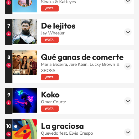
Sinaka & Katteyes
¡VOTA!
De lejitos
7
Jay Wheeler
¡VOTA!
Qué ganas de comerte
8
Maria Becerra, Jere Klein, Lucky Brown &
XROSS
¡VOTA!
Koko
9
Omar Courtz
¡VOTA!
La graciosa
10
Quevedo feat. Elvis Crespo