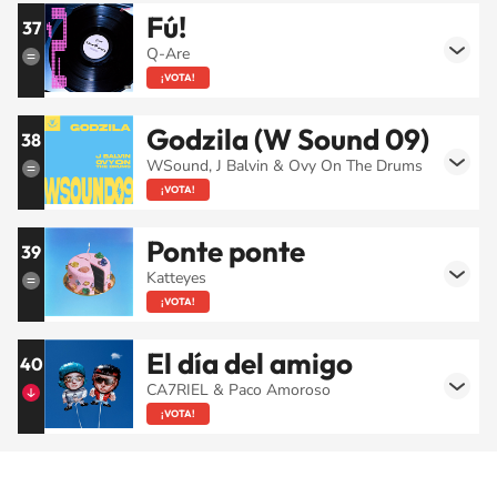
Fú!
37
Q-Are
¡VOTA!
Godzila (W Sound 09)
38
WSound, J Balvin & Ovy On The Drums
¡VOTA!
Ponte ponte
39
Katteyes
¡VOTA!
El día del amigo
40
CA7RIEL & Paco Amoroso
¡VOTA!
SIGUE A
LOS40 CHILE