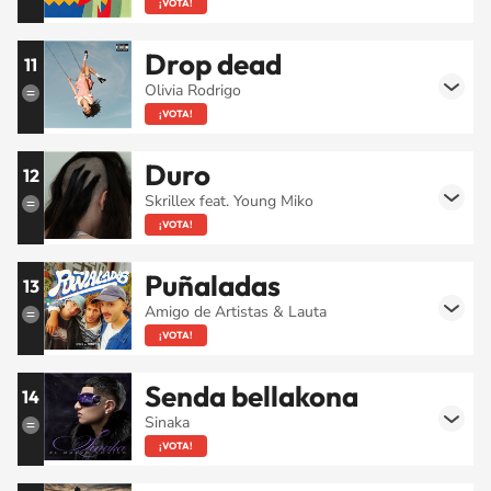
¡VOTA!
Drop dead
11
Olivia Rodrigo
¡VOTA!
Duro
12
Skrillex feat. Young Miko
¡VOTA!
Puñaladas
13
Amigo de Artistas & Lauta
¡VOTA!
Senda bellakona
14
Sinaka
¡VOTA!