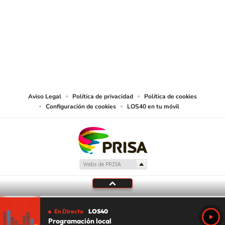
© PRISA MEDIA CHILE S.A. Todos los derechos reservados.
PRISA MEDIA CHILE S.A. expresa su reserva de derechos en cuanto a la
reproducción y uso de las obras y servicios ofrecidos en este sitio web,
abarcando los medios de lectura mecánica o cualquier otro medio que se
juzgue adecuado para tal fin.
Aviso Legal
Política de privacidad
Política de cookies
Configuración de cookies
LOS40 en tu móvil
En Directo
LOS40
Programación local