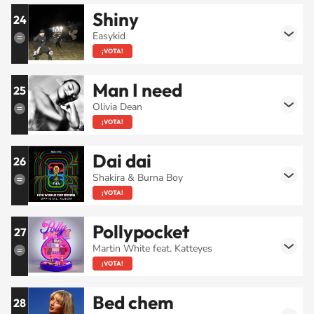
Shiny
24
Easykid
¡VOTA!
Man I need
25
Olivia Dean
¡VOTA!
Dai dai
26
Shakira & Burna Boy
¡VOTA!
Pollypocket
27
Martin White feat. Katteyes
¡VOTA!
Bed chem
28