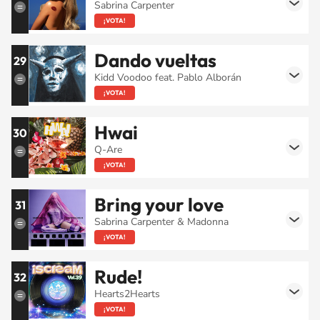
Sabrina Carpenter
¡VOTA!
Dando vueltas
29
Kidd Voodoo feat. Pablo Alborán
¡VOTA!
Hwai
30
Q-Are
¡VOTA!
Bring your love
31
Sabrina Carpenter & Madonna
¡VOTA!
Rude!
32
Hearts2Hearts
¡VOTA!