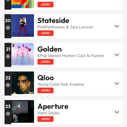
¡VOTA!
Stateside
20
PinkPantheress & Zara Larsson
¡VOTA!
Golden
21
KPop Demon Hunters Cast & Huntr/x
¡VOTA!
Qloo
22
Young Cister feat. Kreamly
¡VOTA!
Aperture
23
Harry Styles
¡VOTA!