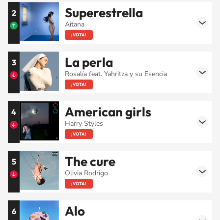
Superestrella
2
Aitana
¡VOTA!
La perla
3
Rosalía feat. Yahritza y su Esencia
¡VOTA!
American girls
4
Harry Styles
¡VOTA!
The cure
5
Olivia Rodrigo
¡VOTA!
Alo
6