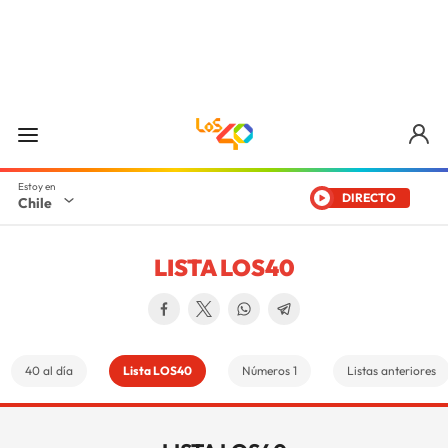
DIRECTO
Chile
LISTA LOS40
40 al día
Lista LOS40
Números 1
Listas anteriores