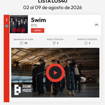
LISTA LOS40
02 al 09 de agosto de 2026
Swim
1
BTS
¡VOTA!
Semanas en lista
Mejor Posición
Anterior Posición
19
1
1