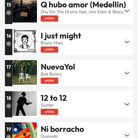
Q hubo amor (Medellín)
15
Ovy On The Drums feat. Jere Klein & Blessd
¡VOTA!
I just might
16
Bruno Mars
¡VOTA!
NuevaYol
17
Bad Bunny
¡VOTA!
12 to 12
18
Sombr
¡VOTA!
Ni borracho
19
Quevedo