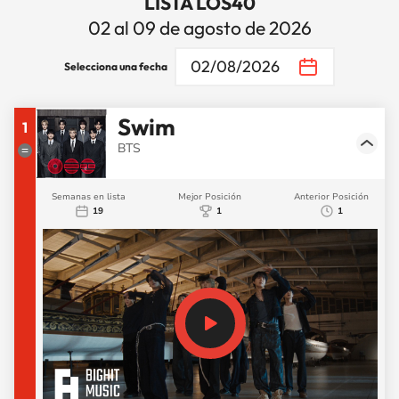
LISTA LOS40
02 al 09 de agosto de 2026
02/08/2026
Selecciona una fecha
Swim
1
BTS
Semanas en lista
Mejor Posición
Anterior Posición
19
1
1