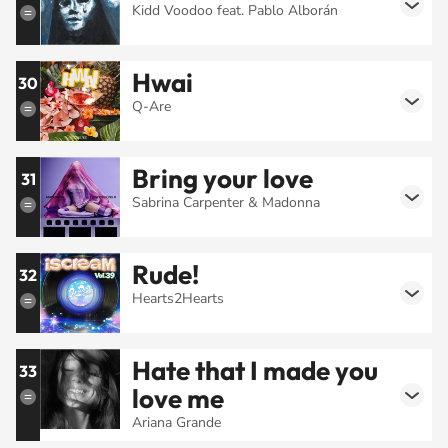
Kidd Voodoo feat. Pablo Alborán
Hwai
30
Q-Are
Bring your love
31
Sabrina Carpenter & Madonna
Rude!
32
Hearts2Hearts
Hate that I made you
33
love me
Ariana Grande