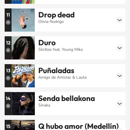
Drop dead
11
Olivia Rodrigo
Duro
12
Skrillex feat. Young Miko
Puñaladas
13
Amigo de Artistas & Lauta
Senda bellakona
14
Sinaka
Q hubo amor (Medellín)
15