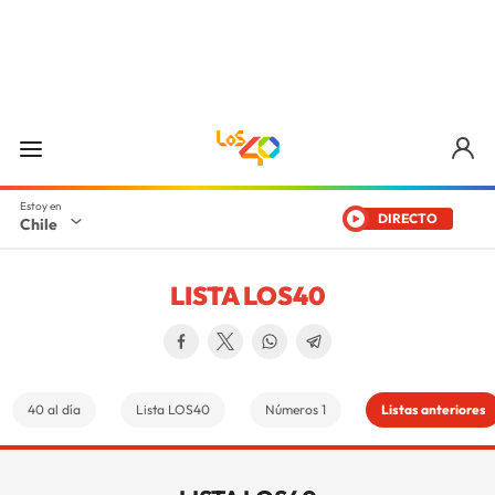
DIRECTO
Chile
LISTA LOS40
40 al día
Lista LOS40
Números 1
Listas anteriores