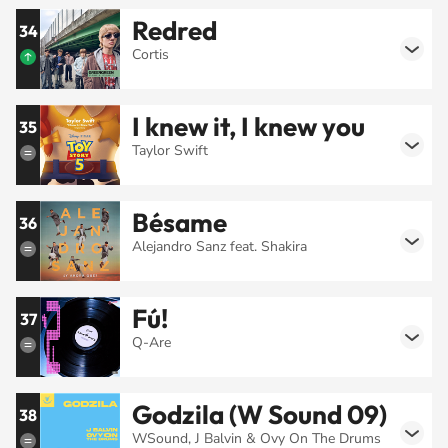
Redred
34
Cortis
I knew it, I knew you
35
Taylor Swift
Bésame
36
Alejandro Sanz feat. Shakira
Fú!
37
Q-Are
Godzila (W Sound 09)
38
WSound, J Balvin & Ovy On The Drums