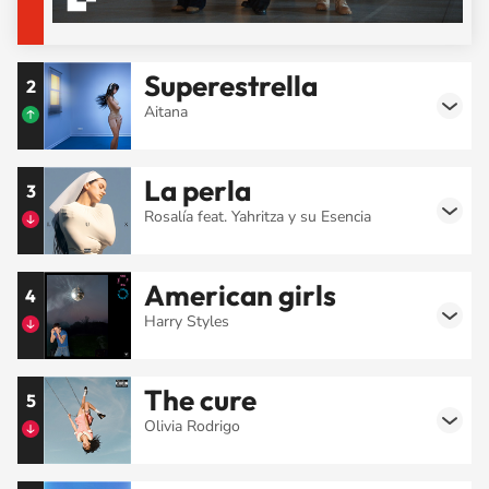
Superestrella
2
Aitana
La perla
3
Rosalía feat. Yahritza y su Esencia
American girls
4
Harry Styles
The cure
5
Olivia Rodrigo