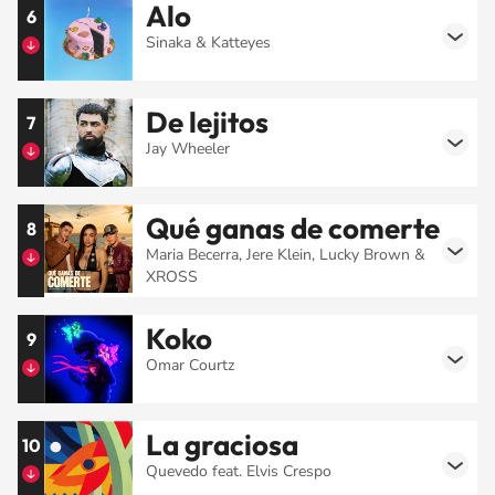
Alo
6
Sinaka & Katteyes
De lejitos
7
Jay Wheeler
Qué ganas de comerte
8
Maria Becerra, Jere Klein, Lucky Brown &
XROSS
Koko
9
Omar Courtz
La graciosa
10
Quevedo feat. Elvis Crespo