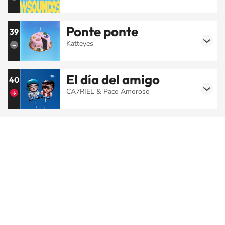
Ponte ponte
39
Katteyes
El día del amigo
40
CA7RIEL & Paco Amoroso
SIGUE A
LOS40 CHILE
© PRISA MEDIA CHILE S.A. Todos los derechos reservados.
PRISA MEDIA CHILE S.A. expresa su reserva de derechos en cuanto a la
reproducción y uso de las obras y servicios ofrecidos en este sitio web,
abarcando los medios de lectura mecánica o cualquier otro medio que se
juzgue adecuado para tal fin.