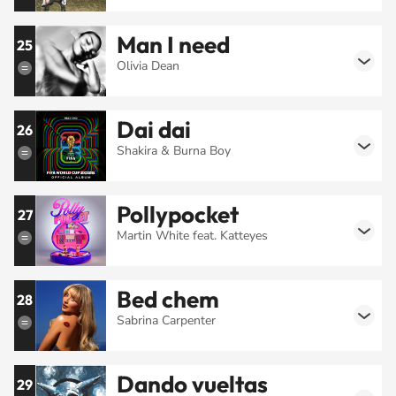
Man I need
25
Olivia Dean
Dai dai
26
Shakira & Burna Boy
Pollypocket
27
Martin White feat. Katteyes
Bed chem
28
Sabrina Carpenter
Dando vueltas
29