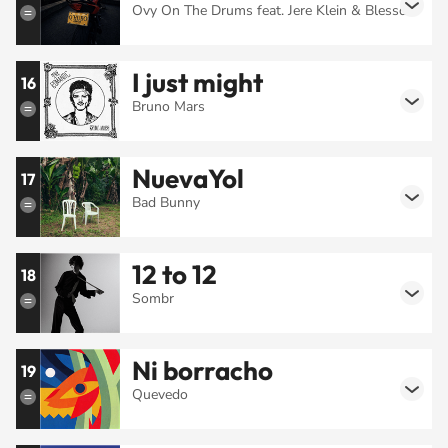
Ovy On The Drums feat. Jere Klein & Blessd
I just might
16
Bruno Mars
NuevaYol
17
Bad Bunny
12 to 12
18
Sombr
Ni borracho
19
Quevedo