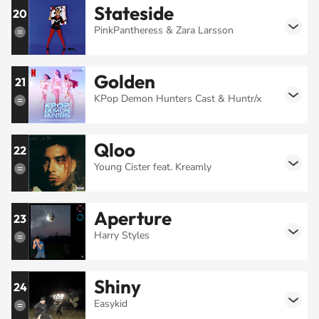
Stateside
20
PinkPantheress & Zara Larsson
Golden
21
KPop Demon Hunters Cast & Huntr/x
Qloo
22
Young Cister feat. Kreamly
Aperture
23
Harry Styles
Shiny
24
Easykid