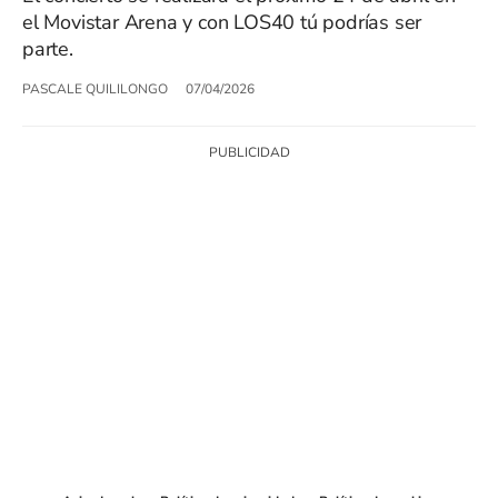
el Movistar Arena y con LOS40 tú podrías ser
parte.
PASCALE QUILILONGO
07/04/2026
SIGUE A
LOS40 CHILE
© PRISA MEDIA CHILE S.A. Todos los derechos reservados.
PRISA MEDIA CHILE S.A. expresa su reserva de derechos en cuanto a la
reproducción y uso de las obras y servicios ofrecidos en este sitio web,
abarcando los medios de lectura mecánica o cualquier otro medio que se
juzgue adecuado para tal fin.