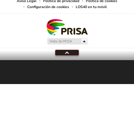
Aviso Legal
Política de privacidad
Política de cookies
Configuración de cookies
LOS40 en tu móvil
En Directo
LOS40
Programación local
Tu audio se ha acabado.
Te redirigiremos al directo.
5 "
DIRECTO
CANCELAR