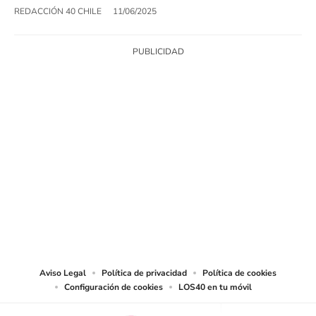
REDACCIÓN 40 CHILE
11/06/2025
SIGUE A
LOS40 CHILE
© PRISA MEDIA CHILE S.A. Todos los derechos reservados.
PRISA MEDIA CHILE S.A. expresa su reserva de derechos en cuanto a la
reproducción y uso de las obras y servicios ofrecidos en este sitio web,
abarcando los medios de lectura mecánica o cualquier otro medio que se
juzgue adecuado para tal fin.
Aviso Legal
Política de privacidad
Política de cookies
Configuración de cookies
LOS40 en tu móvil