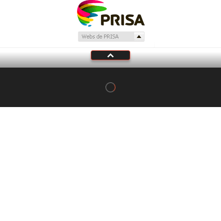
Tu audio se ha acabado.
Te redirigiremos al directo.
5 "
DIRECTO
CANCELAR