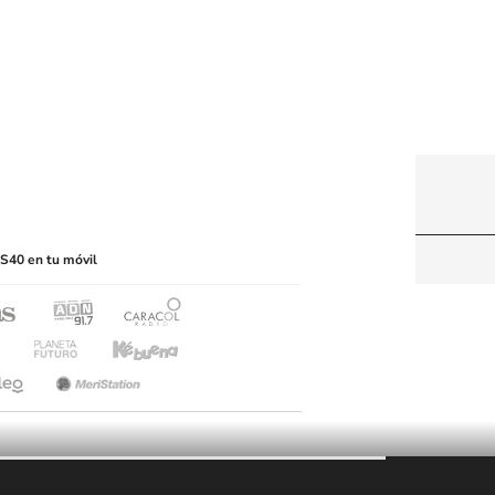
itio web, abarcando los medios de lectura mecánica
S40 en tu móvil