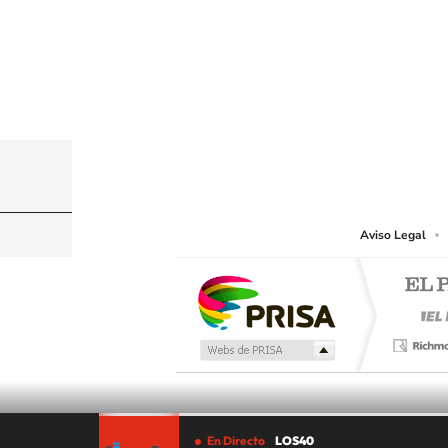
© PRISA MEDIA CHILE S.A. Todos los derechos r
PRISA MEDIA CHILE S.A. expresa su reserva de dere
o cualquier otro medio que se juzgue adecuado para 
Aviso Legal
En Directo
LOS40