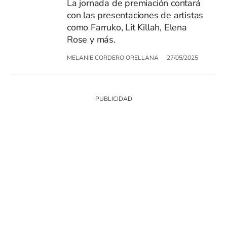
La jornada de premiación contará
con las presentaciones de artistas
como Farruko, Lit Killah, Elena
Rose y más.
MELANIE CORDERO ORELLANA
27/05/2025
SIGUE A
LOS40 CHILE
© PRISA MEDIA CHILE S.A. Todos los derechos reservados.
PRISA MEDIA CHILE S.A. expresa su reserva de derechos en cuanto a la
reproducción y uso de las obras y servicios ofrecidos en este sitio web,