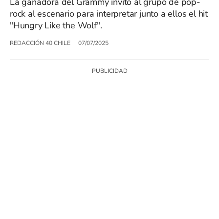
La ganadora del Grammy invitó al grupo de pop-
rock al escenario para interpretar junto a ellos el hit
"Hungry Like the Wolf".
REDACCIÓN 40 CHILE
07/07/2025
SIGUE A
LOS40 CHILE
© PRISA MEDIA CHILE S.A. Todos los derechos reservados.
PRISA MEDIA CHILE S.A. expresa su reserva de derechos en cuanto a la
reproducción y uso de las obras y servicios ofrecidos en este sitio web,
abarcando los medios de lectura mecánica o cualquier otro medio que se
juzgue adecuado para tal fin.