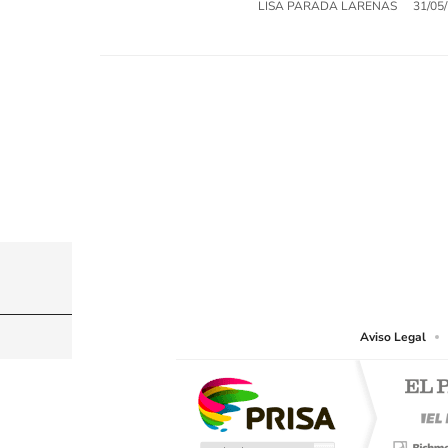
LISA PARADA LARENAS
31/05
© PRISA MEDIA CHILE S.A. Todos los derechos r
PRISA MEDIA CHILE S.A. expresa su reserva de dere
o cualquier otro medio que se juzgue adecuado para 
Aviso Legal