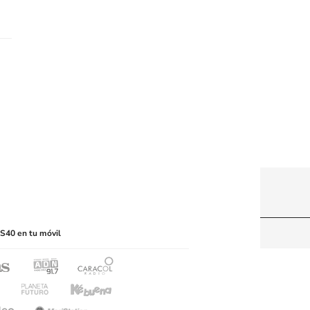
itio web, abarcando los medios de lectura mecánica
S40 en tu móvil