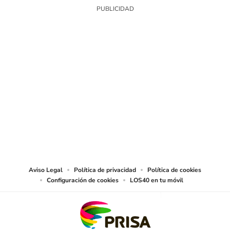
SIGUE A
LOS40 CHILE
© PRISA MEDIA CHILE S.A. Todos los derechos reservados.
PRISA MEDIA CHILE S.A. expresa su reserva de derechos en cuanto a la
reproducción y uso de las obras y servicios ofrecidos en este sitio web,
abarcando los medios de lectura mecánica o cualquier otro medio que se
juzgue adecuado para tal fin.
Aviso Legal
Política de privacidad
Política de cookies
Configuración de cookies
LOS40 en tu móvil