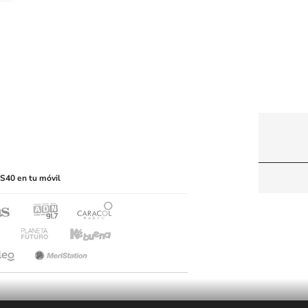
itio web, abarcando los medios de lectura mecánica
S40 en tu móvil