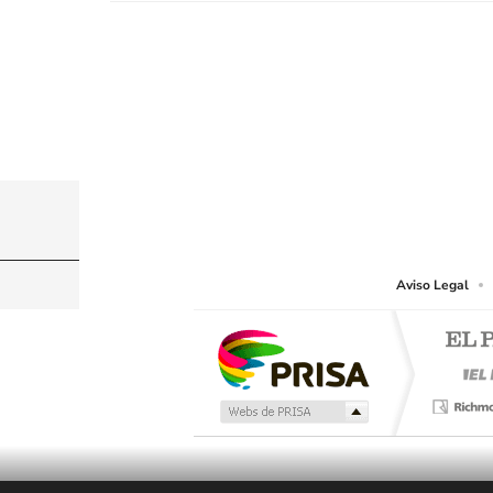
© PRISA MEDIA CHILE S.A. Todos los derechos r
PRISA MEDIA CHILE S.A. expresa su reserva de dere
o cualquier otro medio que se juzgue adecuado para 
Aviso Legal