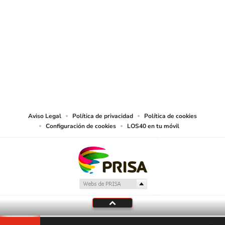
SIGUE A
LOS40 CHILE
© PRISA MEDIA CHILE S.A. Todos los derechos reservados.
PRISA MEDIA CHILE S.A. expresa su reserva de derechos en cuanto a la
reproducción y uso de las obras y servicios ofrecidos en este sitio web,
abarcando los medios de lectura mecánica o cualquier otro medio que se
juzgue adecuado para tal fin.
Aviso Legal
Política de privacidad
Política de cookies
Configuración de cookies
LOS40 en tu móvil