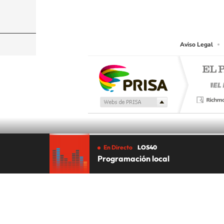
© PRISA MEDIA CHILE S.A. Todos los derechos r
PRISA MEDIA CHILE S.A. expresa su reserva de dere
o cualquier otro medio que se juzgue adecuado para 
Aviso Legal
En Directo
LOS40
Programación local