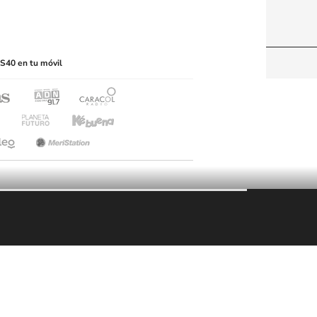
itio web, abarcando los medios de lectura mecánica
S40 en tu móvil