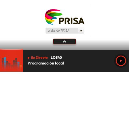
En Directo
LOS40
Programación local
Tu audio se ha acabado.
Te redirigiremos al directo.
5 "
DIRECTO
CANCELAR