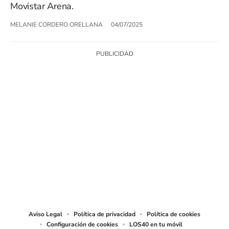
Movistar Arena.
MELANIE CORDERO ORELLANA
04/07/2025
SIGUE A
LOS40 CHILE
© PRISA MEDIA CHILE S.A. Todos los derechos reservados.
PRISA MEDIA CHILE S.A. expresa su reserva de derechos en cuanto a la
reproducción y uso de las obras y servicios ofrecidos en este sitio web,
abarcando los medios de lectura mecánica o cualquier otro medio que se
juzgue adecuado para tal fin.
Aviso Legal
Política de privacidad
Política de cookies
Configuración de cookies
LOS40 en tu móvil