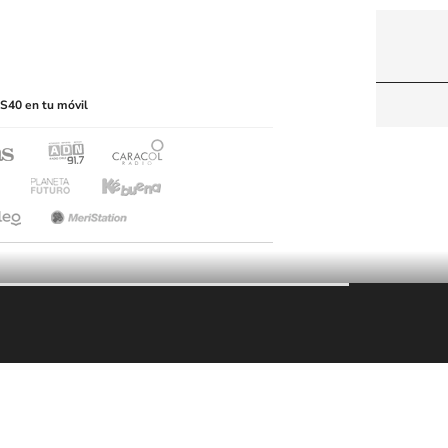
itio web, abarcando los medios de lectura mecánica
S40 en tu móvil