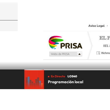
© PRISA MEDIA CHILE S.A. Todos los derechos r
PRISA MEDIA CHILE S.A. expresa su reserva de dere
o cualquier otro medio que se juzgue adecuado para 
Aviso Legal
En Directo
LOS40
Programación local