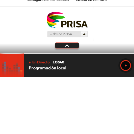
En Directo
LOS40
Programación local
Tu audio se ha acabado.
Te redirigiremos al directo.
5 "
DIRECTO
CANCELAR