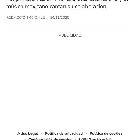
músico mexicano cantan su colaboración.
REDACCIÓN 40 CHILE
14/11/2025
SIGUE A
LOS40 CHILE
© PRISA MEDIA CHILE S.A. Todos los derechos reservados.
PRISA MEDIA CHILE S.A. expresa su reserva de derechos en cuanto a la
reproducción y uso de las obras y servicios ofrecidos en este sitio web,
abarcando los medios de lectura mecánica o cualquier otro medio que se
juzgue adecuado para tal fin.
Aviso Legal
Política de privacidad
Política de cookies
Configuración de cookies
LOS40 en tu móvil