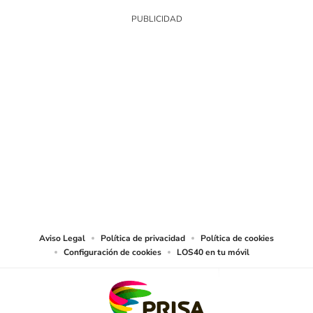
SIGUE A
LOS40 CHILE
© PRISA MEDIA CHILE S.A. Todos los derechos reservados.
PRISA MEDIA CHILE S.A. expresa su reserva de derechos en cuanto a la
reproducción y uso de las obras y servicios ofrecidos en este sitio web,
abarcando los medios de lectura mecánica o cualquier otro medio que se
juzgue adecuado para tal fin.
Aviso Legal
Política de privacidad
Política de cookies
Configuración de cookies
LOS40 en tu móvil