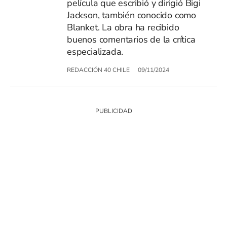
película que escribió y dirigió Bigi
Jackson, también conocido como
Blanket. La obra ha recibido
buenos comentarios de la crítica
especializada.
REDACCIÓN 40 CHILE
09/11/2024
SIGUE A
LOS40 CHILE
© PRISA MEDIA CHILE S.A. Todos los derechos reservados.
PRISA MEDIA CHILE S.A. expresa su reserva de derechos en cuanto a la