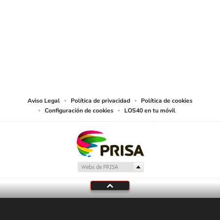
SIGUE A
LOS40 CHILE
© PRISA MEDIA CHILE S.A. Todos los derechos reservados.
PRISA MEDIA CHILE S.A. expresa su reserva de derechos en cuanto a la
reproducción y uso de las obras y servicios ofrecidos en este sitio web,
abarcando los medios de lectura mecánica o cualquier otro medio que se
juzgue adecuado para tal fin.
Aviso Legal
Política de privacidad
Política de cookies
Configuración de cookies
LOS40 en tu móvil
En Directo
LOS40