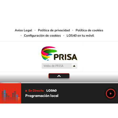
© PRISA MEDIA CHILE S.A. Todos los derechos reservados.
PRISA MEDIA CHILE S.A. expresa su reserva de derechos en cuanto a la
reproducción y uso de las obras y servicios ofrecidos en este sitio web,
abarcando los medios de lectura mecánica o cualquier otro medio que se
juzgue adecuado para tal fin.
Aviso Legal
Política de privacidad
Política de cookies
Configuración de cookies
LOS40 en tu móvil
En Directo
LOS40
Programación local
Tu audio se ha acabado.