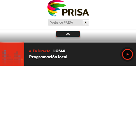
En Directo
LOS40
Programación local
Tu audio se ha acabado.
Te redirigiremos al directo.
5 "
DIRECTO
CANCELAR