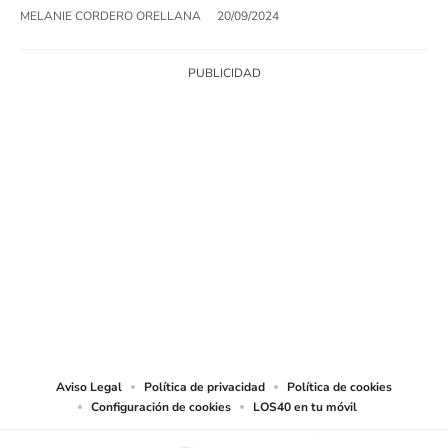
MELANIE CORDERO ORELLANA
20/09/2024
SIGUE A
LOS40 CHILE
© PRISA MEDIA CHILE S.A. Todos los derechos reservados.
PRISA MEDIA CHILE S.A. expresa su reserva de derechos en cuanto a la
reproducción y uso de las obras y servicios ofrecidos en este sitio web,
abarcando los medios de lectura mecánica o cualquier otro medio que se
juzgue adecuado para tal fin.
Aviso Legal
Política de privacidad
Política de cookies
Configuración de cookies
LOS40 en tu móvil