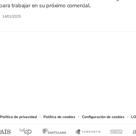
ara trabajar en su próximo comercial.
14/01/2025
SIGUE A
LOS40 CHILE
eservados.
chos en cuanto a la reproducción y uso de las obras y servicios ofrecidos en este s
tal fin.
Política de privacidad
Política de cookies
Configuración de cookies
LO