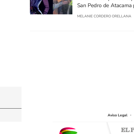
San Pedro de Atacama p
MELANIE CORDERO ORELLANA
© PRISA MEDIA CHILE S.A. Todos los derechos r
PRISA MEDIA CHILE S.A. expresa su reserva de dere
o cualquier otro medio que se juzgue adecuado para 
Aviso Legal