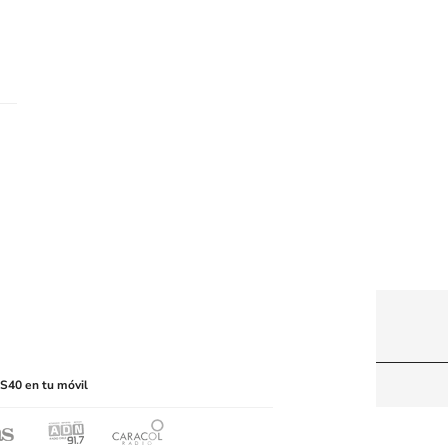
itio web, abarcando los medios de lectura mecánica
S40 en tu móvil