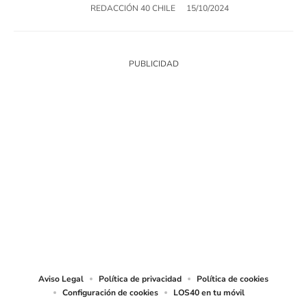
REDACCIÓN 40 CHILE
15/10/2024
SIGUE A
LOS40 CHILE
© PRISA MEDIA CHILE S.A. Todos los derechos reservados.
PRISA MEDIA CHILE S.A. expresa su reserva de derechos en cuanto a la
reproducción y uso de las obras y servicios ofrecidos en este sitio web,
abarcando los medios de lectura mecánica o cualquier otro medio que se
juzgue adecuado para tal fin.
Aviso Legal
Política de privacidad
Política de cookies
Configuración de cookies
LOS40 en tu móvil