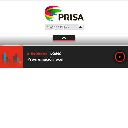
En Directo
LOS40
Programación local
Tu audio se ha acabado.
Te redirigiremos al directo.
5 "
DIRECTO
CANCELAR