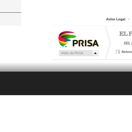
PRISA MEDIA CHILE S.A. expresa su reserva de dere
o cualquier otro medio que se juzgue adecuado para 
Aviso Legal
En Directo
LOS40
Programación local