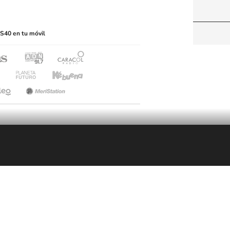
itio web, abarcando los medios de lectura mecánica
S40 en tu móvil