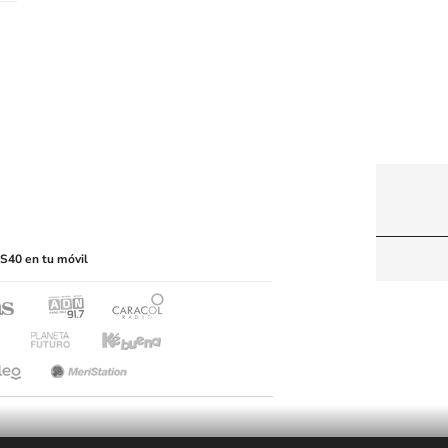
itio web, abarcando los medios de lectura mecánica
S40 en tu móvil