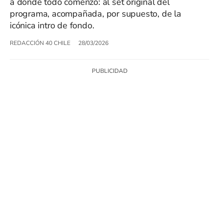
a donde todo comenzó: al set original del
programa, acompañada, por supuesto, de la
icónica intro de fondo.
REDACCIÓN 40 CHILE
28/03/2026
SIGUE A
LOS40 CHILE
© PRISA MEDIA CHILE S.A. Todos los derechos reservados.
PRISA MEDIA CHILE S.A. expresa su reserva de derechos en cuanto a la
reproducción y uso de las obras y servicios ofrecidos en este sitio web,
abarcando los medios de lectura mecánica o cualquier otro medio que se
juzgue adecuado para tal fin.