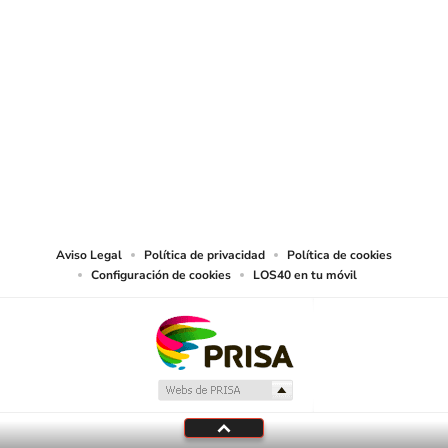
SIGUE A
LOS40 CHILE
© PRISA MEDIA CHILE S.A. Todos los derechos reservados.
PRISA MEDIA CHILE S.A. expresa su reserva de derechos en cuanto a la
reproducción y uso de las obras y servicios ofrecidos en este sitio web,
abarcando los medios de lectura mecánica o cualquier otro medio que se
juzgue adecuado para tal fin.
Aviso Legal
Política de privacidad
Política de cookies
Configuración de cookies
LOS40 en tu móvil