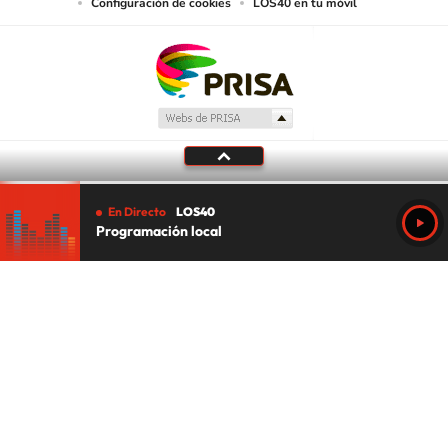
Configuración de cookies
LOS40 en tu móvil
En Directo
LOS40
Programación local
Tu audio se ha acabado.
Te redirigiremos al directo.
5 "
DIRECTO
CANCELAR