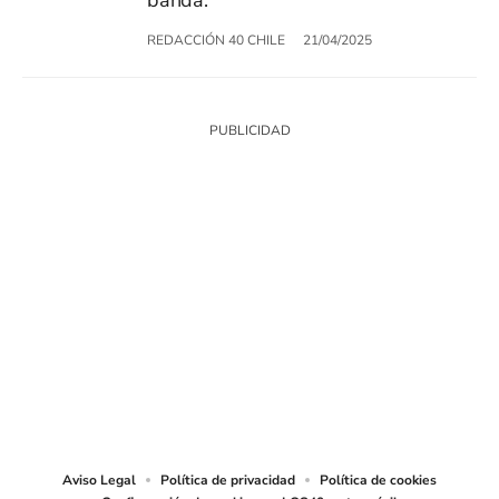
REDACCIÓN 40 CHILE
21/04/2025
SIGUE A
LOS40 CHILE
© PRISA MEDIA CHILE S.A. Todos los derechos reservados.
PRISA MEDIA CHILE S.A. expresa su reserva de derechos en cuanto a la
reproducción y uso de las obras y servicios ofrecidos en este sitio web,
abarcando los medios de lectura mecánica o cualquier otro medio que se
juzgue adecuado para tal fin.
Aviso Legal
Política de privacidad
Política de cookies