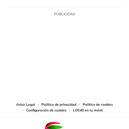
SIGUE A
LOS40 CHILE
© PRISA MEDIA CHILE S.A. Todos los derechos reservados.
PRISA MEDIA CHILE S.A. expresa su reserva de derechos en cuanto a la
reproducción y uso de las obras y servicios ofrecidos en este sitio web,
abarcando los medios de lectura mecánica o cualquier otro medio que se
juzgue adecuado para tal fin.
Aviso Legal
Política de privacidad
Política de cookies
Configuración de cookies
LOS40 en tu móvil