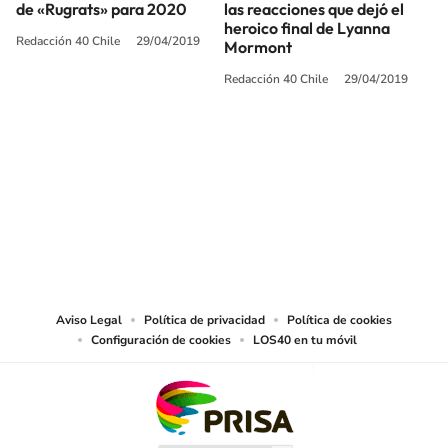
de «Rugrats» para 2020
las reacciones que dejó el
heroico final de Lyanna
Redacción 40 Chile
29/04/2019
Mormont
Redacción 40 Chile
29/04/2019
SIGUE A
LOS40 CHILE
© PRISA MEDIA CHILE S.A. Todos los derechos reservados.
PRISA MEDIA CHILE S.A. expresa su reserva de derechos en cuanto a la
reproducción y uso de las obras y servicios ofrecidos en este sitio web,
abarcando los medios de lectura mecánica o cualquier otro medio que se
juzgue adecuado para tal fin.
Aviso Legal
Política de privacidad
Política de cookies
Configuración de cookies
LOS40 en tu móvil