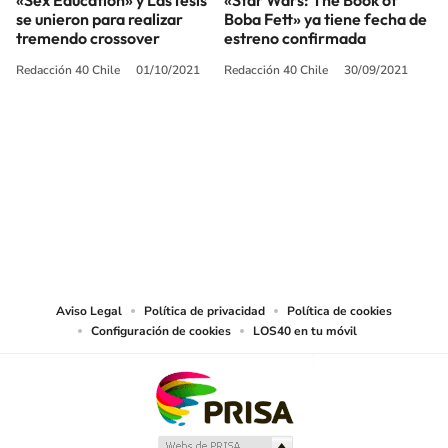
«Sex Education» y LasTesis
«Star Wars: The Book of
se unieron para realizar
Boba Fett» ya tiene fecha de
tremendo crossover
estreno confirmada
Redacción 40 Chile
01/10/2021
Redacción 40 Chile
30/09/2021
SIGUE A
LOS40 CHILE
© PRISA MEDIA CHILE S.A. Todos los derechos reservados.
PRISA MEDIA CHILE S.A. expresa su reserva de derechos en cuanto a la
reproducción y uso de las obras y servicios ofrecidos en este sitio web,
abarcando los medios de lectura mecánica o cualquier otro medio que se
juzgue adecuado para tal fin.
Aviso Legal
Política de privacidad
Política de cookies
Configuración de cookies
LOS40 en tu móvil