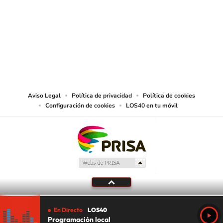
© PRISA MEDIA CHILE S.A. Todos los derechos reservados.
PRISA MEDIA CHILE S.A. expresa su reserva de derechos en cuanto a la
reproducción y uso de las obras y servicios ofrecidos en este sitio web,
abarcando los medios de lectura mecánica o cualquier otro medio que se
juzgue adecuado para tal fin.
Aviso Legal
Política de privacidad
Política de cookies
Configuración de cookies
LOS40 en tu móvil
En Directo
LOS40
Programación local