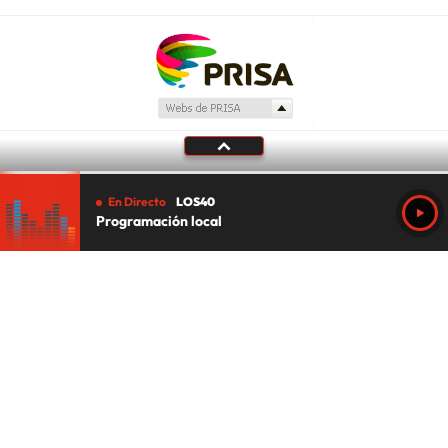
En Directo
LOS40
Programación local
Tu audio se ha acabado.
Te redirigiremos al directo.
5 "
DIRECTO
CANCELAR