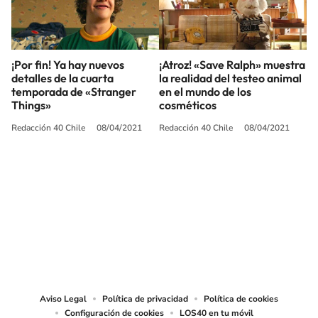
¡Por fin! Ya hay nuevos
¡Atroz! «Save Ralph» muestra
detalles de la cuarta
la realidad del testeo animal
temporada de «Stranger
en el mundo de los
Things»
cosméticos
Redacción 40 Chile
08/04/2021
Redacción 40 Chile
08/04/2021
SIGUE A
LOS40 CHILE
© PRISA MEDIA CHILE S.A. Todos los derechos reservados.
PRISA MEDIA CHILE S.A. expresa su reserva de derechos en cuanto a la
reproducción y uso de las obras y servicios ofrecidos en este sitio web,
abarcando los medios de lectura mecánica o cualquier otro medio que se
juzgue adecuado para tal fin.
Aviso Legal
Política de privacidad
Política de cookies
Configuración de cookies
LOS40 en tu móvil